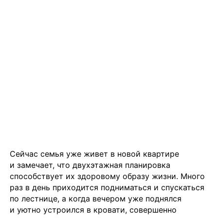
Вконтакте
💧
*Instagram
Чойс. Новости Екатеринбурга, люди, места,
события
ООО «Вам понравится»
Рекламодателям
Написать редакции
Сейчас семья уже живет в новой квартире
и замечает, что двухэтажная планировка
Вконтакте
способствует их здоровому образу жизни. Много
раз в день приходится подниматься и спускаться
Телеграм
по лестнице, а когда вечером уже поднялся
💧
*Instagram
и уютно устроился в кровати, совершенно