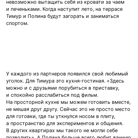
невозможно вытащить себя из кровати за чаем
Реквизиты
и печеньками. Когда наступит лето, на террасе
Пользовательское соглашение
Тимур и Полина будут загорать и заниматься
Политика конфиденциальности
спортом.
💧
*Instagram
Meta
💧
Platforms
Inc. запрещено
на территории России
У каждого из партнеров появился свой любимый
уголок. Для Тимура это кухня-гостиная. «Здесь
можно и с друзьями порубиться в приставку,
и спокойно расслабиться под фильм.
На просторной кухне мы можем готовить вместе,
не мешая друг другу. Сейчас это не просто место
для готовки, где ты уткнулся носом в плиту,
а пространство для экспериментов и общения.
В других квартирах мы такого не могли себе
позволить». А Полина больше всего любит ванную