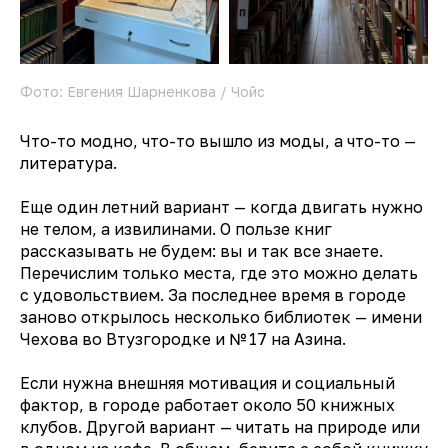
Написать редакции
Вконтакте
Фото: Евгения Шарненкова / Чойс
Телеграм
Что-то модно, что-то вышло из моды, а что-то —
💧
*Instagram
литература.
Реквизиты
Еще один летний вариант — когда двигать нужно
Пользовательское соглашение
не телом, а извилинами. О пользе книг
Политика конфиденциальности
рассказывать не будем: вы и так все знаете.
Перечислим только места, где это можно делать
💧
*Instagram
Meta
с удовольствием. За последнее время в городе
💧
Platforms
Inc. запрещено
на территории России
заново открылось несколько библиотек — имени
Чехова во Втузгородке и № 17 на Азина.
Если нужна внешняя мотивация и социальный
фактор, в городе работает около 50 книжных
клубов. Другой вариант — читать на природе или