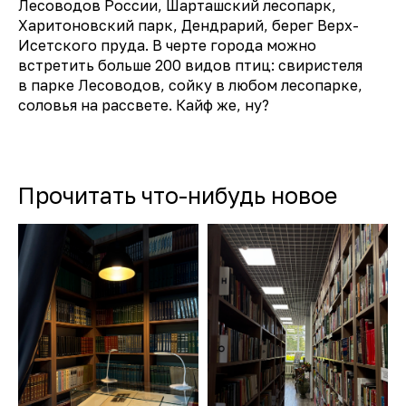
Лесоводов России, Шарташский лесопарк,
Харитоновский парк, Дендрарий, берег Верх-
Чойс у вас в телефоне
Исетского пруда. В черте города можно
встретить больше 200 видов птиц: свиристеля
в парке Лесоводов, сойку в любом лесопарке,
Телеграм
соловья на рассвете. Кайф же, ну?
Вконтакте
💧
*Instagram
Прочитать что-нибудь новое
МАХ
Чойс. Новости Екатеринбурга, люди, места,
события
ООО «Вам понравится»
Рекламодателям