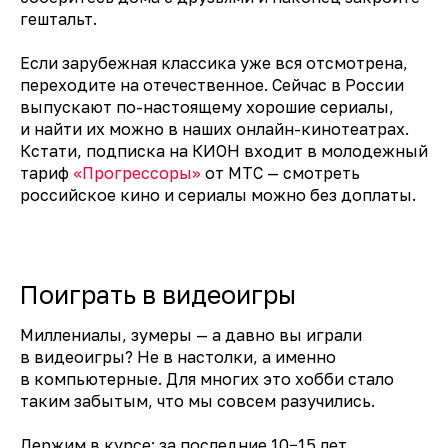
гештальт.
Если зарубежная классика уже вся отсмотрена,
переходите на отечественное. Сейчас в России
выпускают по-настоящему хорошие сериалы,
и найти их можно в наших онлайн-кинотеатрах.
Кстати, подписка на КИОН входит в молодежный
тариф
«Прогрессоры»
от МТС — смотреть
российское кино и сериалы можно без доплаты.
Материал подготовлен
при поддержке
Поиграть в видеоигры
Миллениалы, зумеры — а давно вы играли
в видеоигры? Не в настолки, а именно
Реклама. ПАО «МТС», ИНН 7740000076
Erid: 2VtzqvikXFP
в компьютерные. Для многих это хобби стало
таким забытым, что мы совсем разучились.
Держим в курсе: за последние 10−15 лет