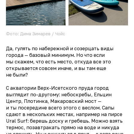
Фото: Дима Зимарев / Чойс
Да, гулять по набережной и созерцать виды
города — базовый минимум. Но что если
мы скажем, что есть место, откуда все это
открывается совсем иначе, и вы там еще
не были?
С акватории Верх-Исетского пруда город
выглядит по-другому: небоскребы, Ельцин
Центр, Плотинка, Макаровский мост —
и ты посередине всего этого с веслом. Сапы
сдают в нескольких местах, например на пирсе
Ural Surf: берешь доску и гребешь. Можно взять
термос, позавтракать прямо на воде и никуда
не спешить. Ну и окунуться в пруд — с сапа рано