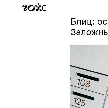
Блиц: о
Заложн