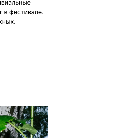
ривиальные
 в фестивале.
жных.