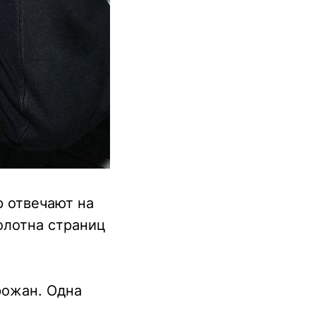
р отвечают на
олотна страниц
рожан. Одна