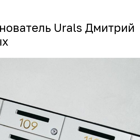
снователь Urals Дмитрий
ых