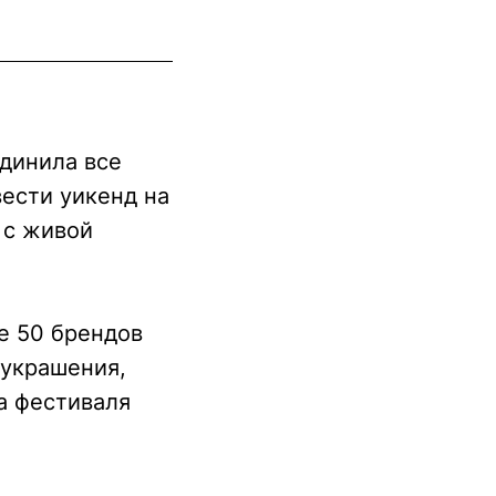
единила все
ести уикенд на
 с живой
е 50 брендов
 украшения,
а фестиваля