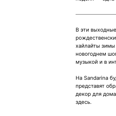
В эти выходные
рождественски
хайлайты зимы 
новогоднем шоп
музыкой и в ин
На Sandarina б
представят обр
декор для дома
здесь
.