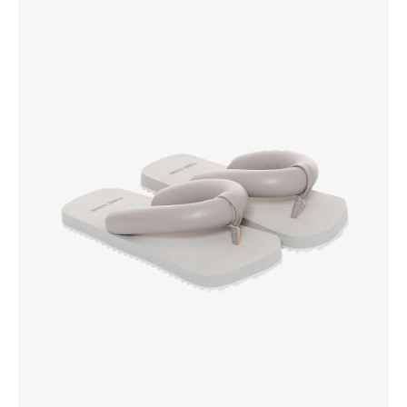
Вконтакте
💧
*Instagram
МАХ
Чойс. Новости Екатеринбурга, люди, места,
события
ООО «Вам понравится»
Рекламодателям
Написать редакции
Вконтакте