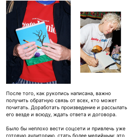
Чойс у вас в телефоне
Телеграм
Вконтакте
💧
*Instagram
МАХ
После того, как рукопись написана, важно
получить обратную связь от всех, кто может
почитать. Доработать произведение и рассылать
его везде и всюду, ждать ответа и договора.
Чойс. Новости Екатеринбурга, люди, места,
Было бы неплохо вести соцсети и привлечь уже
события
готовую аудиторию, стать более медийным: это
ООО «Вам понравится»