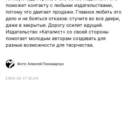
поможет контакту с любыми издательствами,
потому что двигает продажи. Главное любить это
Рекламодателям
дело и не бояться отказов: стучите во все двери,
даже в закрытые. Дорогу осилит идущий.
Написать редакции
Издательство «Каталист» со своей стороны
помогает молодым авторам создавать для
Вконтакте
разные возможности для творчества.
Телеграм
💧
*Instagram
Фото: Алексей Пономарчук
Реквизиты
Пользовательское соглашение
2026-06-17 12:00
Политика конфиденциальности
💧
*Instagram
Meta
💧
Platforms
Inc. запрещено
на территории России