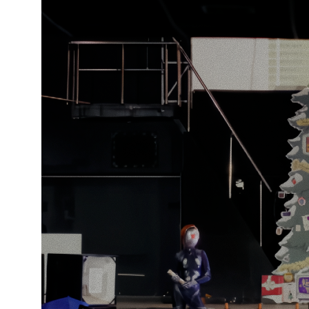
МАХ
Чойс. Новости Екатеринбурга, люди, места,
события
ООО «Вам понравится»
Рекламодателям
Написать редакции
Вконтакте
Телеграм
💧
*Instagram
Реквизиты
Пользовательское соглашение
Политика конфиденциальности