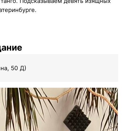
 танго. Подсказываем девять изящных
атеринбурге.
дание
на, 50 Д)