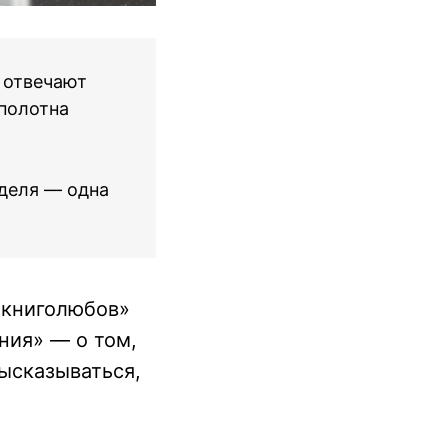
 отвечают
 полотна
деля — одна
 книголюбов»
ния» — о том,
высказываться,