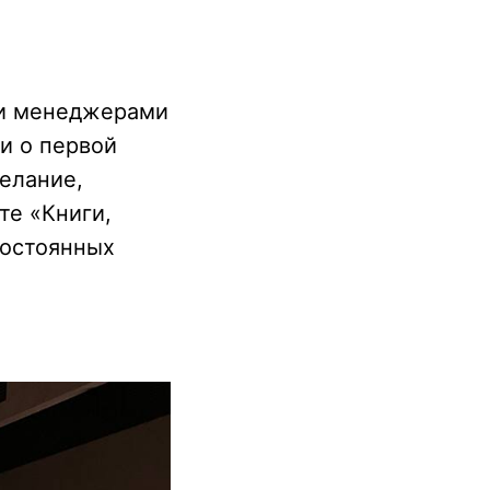
ими менеджерами
ли о первой
желание,
те «Книги,
постоянных