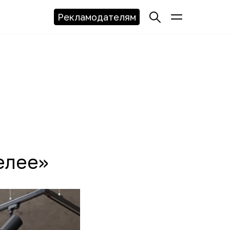
Рекламодателям
елее»