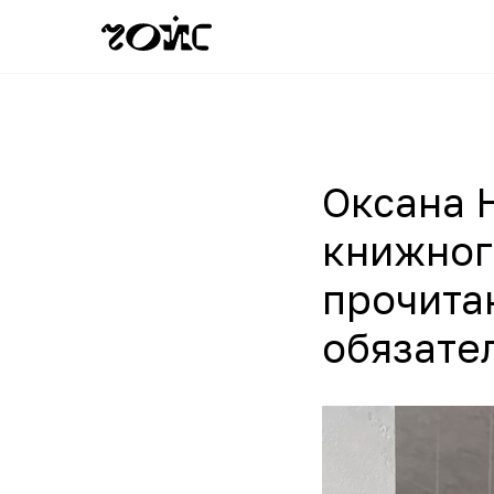
Оксана 
книжного
прочита
обязател