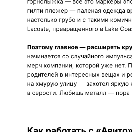
горнолыжка — все это маркеры эпо
гилти плежер — паленая одежда в
настолько грубо и с такими комич
Lacoste, превращенного в Lake Coas
Поэтому главное — расширять кру
начинается со случайного импульс
мерч компании, которой уже нет. 
родителей в интересных вещах и р
на хмурую улицу — захотел яркую к
в серости. Любишь металл — пора
Как работать с «Авито