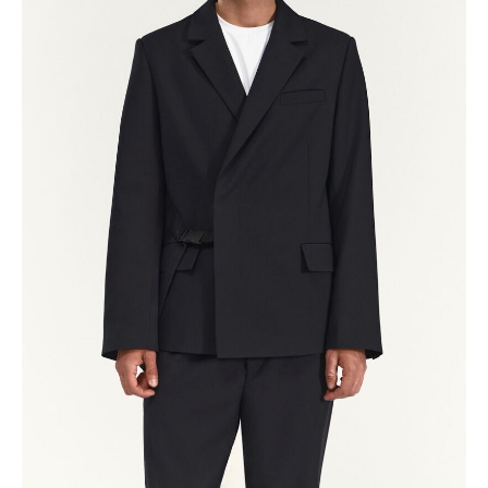
Вконтакте
Телеграм
💧
*Instagram
Реквизиты
Пользовательское соглашение
Политика конфиденциальности
💧
*Instagram
Meta
💧
Platforms
Inc. запрещено
на территории России