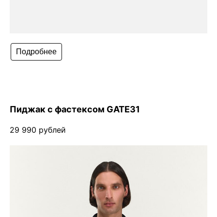
Телеграм
Вконтакте
Подробнее
💧
*Instagram
МАХ
Пиджак с фастексом GATE31
29 990 рублей
Чойс. Новости Екатеринбурга, люди, места,
события
ООО «Вам понравится»
Рекламодателям
Написать редакции