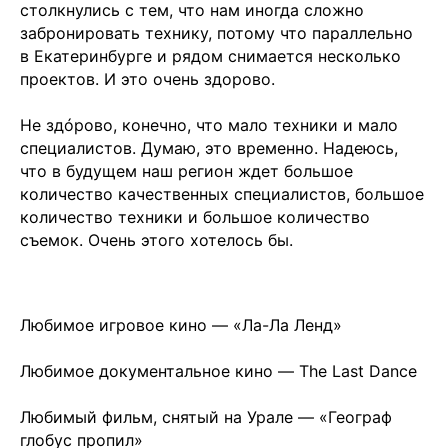
столкнулись с тем, что нам иногда сложно
💧
*Instagram
забронировать технику, потому что параллельно
в Екатеринбурге и рядом снимается несколько
Реквизиты
проектов. И это очень здорово.
Пользовательское соглашение
Политика конфиденциальности
Не здóрово, конечно, что мало техники и мало
специалистов. Думаю, это временно. Надеюсь,
💧
*Instagram
Meta
💧
Platforms
Inc. запрещено
что в будущем наш регион ждет большое
на территории России
количество качественных специалистов, большое
количество техники и большое количество
съемок. Очень этого хотелось бы.
Любимое игровое кино — «Ла-Ла Ленд»
Любимое документальное кино — The Last Dance
Любимый фильм, снятый на Урале — «Географ
глобус пропил»