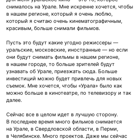
Вконтакте
снималось на Урале. Мне искренне хочется, чтобы
в нашем регионе, который я очень люблю,
который я считаю очень кинематографичным,
💧
*Instagram
красивым, больше снимали фильмов.
МАХ
Пусть это будут какие угодно режиссеры —
уральские, московские, иностранные — но если
они будут снимать фильмы в нашем регионе,
в нашем городе, то больше зрителей будут
Чойс. Новости Екатеринбурга, люди, места,
узнавать об Урале, приезжать сюда. Больше
события
инвестиций можно будет привлечь для новых
ООО «Вам понравится»
съемок. Мне хочется, чтобы «Урала» было как
можно больше в кинотеатре, по телевизору и так
Рекламодателям
далее.
Написать редакции
Сейчас все в целом идет в лучшую сторону.
В последнее время много фильмов снимается
Вконтакте
на Урале, в Свердловской области, в Перми,
в Челябинске. Много проектов. Даже мы сейчас
Телеграм