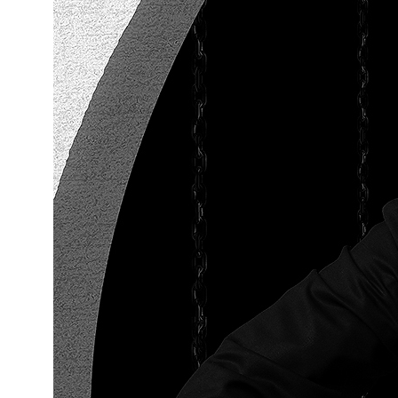
Чойс. Новости Екатеринбурга, люди, места,
события
ООО «Вам понравится»
Рекламодателям
Написать редакции
Вконтакте
Телеграм
💧
*Instagram
Реквизиты
Пользовательское соглашение
Политика конфиденциальности
💧
*Instagram
Meta
💧
Platforms
Inc. запрещено
на территории России