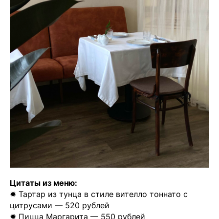
Чойс. Новости Екатеринбурга, люди, места,
события
ООО «Вам понравится»
Рекламодателям
Написать редакции
Вконтакте
Телеграм
💧
*Instagram
Реквизиты
Пользовательское соглашение
Цитаты из меню:
Политика конфиденциальности
✹ Тартар из тунца в стиле вителло тоннато с
💧
*Instagram
Meta
цитрусами — 520 рублей
💧
Platforms
Inc. запрещено
✹ Пицца Маргарита — 550 рублей
на территории России