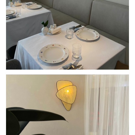
Чойс у вас в телефоне
Телеграм
Вконтакте
💧
*Instagram
МАХ