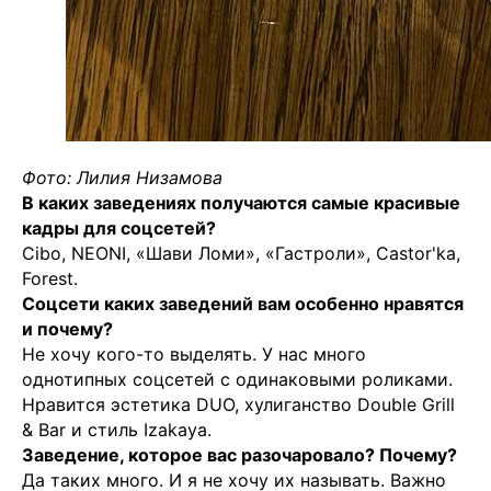
МАХ
Чойс. Новости Екатеринбурга, люди, места,
события
Фото: Лилия Низамова
В каких заведениях получаются самые красивые
ООО «Вам понравится»
кадры для соцсетей?
Рекламодателям
Cibo, NEONI, «Шави Ломи», «Гастроли», Castor'ka,
Forest.
Написать редакции
Соцсети каких заведений вам особенно нравятся
и почему?
Вконтакте
Не хочу кого-то выделять. У нас много
однотипных соцсетей с одинаковыми роликами.
Телеграм
Нравится эстетика DUO, хулиганство Double Grill
💧
*Instagram
& Bar и стиль Izakaya.
Заведение, которое вас разочаровало? Почему?
Реквизиты
Да таких много. И я не хочу их называть. Важно
Пользовательское соглашение