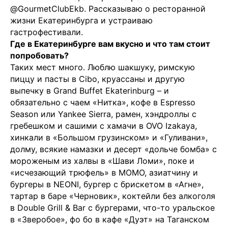
@GourmetClubEkb
. Рассказываю о ресторанной
жизни Екатеринбурга и устраиваю
гастрофестивали.
Где в Екатеринбурге вам вкусно и что там стоит
попробовать?
Таких мест много. Люблю шакшуку, римскую
пиццу и пасты в Cibo, круассаны и другую
выпечку в Grand Buffet Ekaterinburg – и
обязательно с чаем «Нитка», кофе в Espresso
Season или Yankee Sierra, рамен, хэндроллы с
гребешком и сашими с хамачи в OVO Izakaya,
хинкали в «Большом грузинском» и «Гуливани»,
долму, всякие намазки и десерт «дольче бомба» с
мороженым из халвы в «Шави Ломи», поке и
«исчезающий трюфель» в MOMO, азиатчину и
бургеры в NEONI, бургер с брискетом в «Агне»,
тартар в баре «Черновик», коктейли без алкоголя
в Double Grill & Bar с бургерами, что-то уральское
в «Зверобое», фо бо в кафе «Дуэт» на Таганском