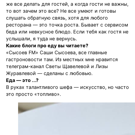
же все делать для гостей, а когда гости не важны,
Политика конфиденциальности
то вот зачем это все? Не все умеют и готовы
слушать обратную связь, хотя для любого
💧
*Instagram
Meta
💧
ресторана — это точка роста. Бывает с сервисом
Platforms
Inc. запрещено
на территории России
беда или невкусное блюдо. Если тебя как гостя не
услышали, я туда не вернусь.
Какие блоги про еду вы читаете?
«Сысоев FM» Саши Сысоева, все главные
гастроновости там. Из местных мне нравится
телеграм-канал Светы Щавелевой и Лизы
Журавлевой — сделаны с любовью.
Еда — это ...?
В руках талантливого шефа — искусство, но часто
это просто «топливо».