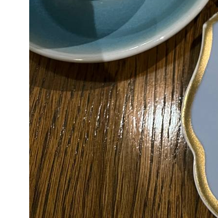
Чойс у вас в телефоне
Телеграм
Вконтакте
💧
*Instagram