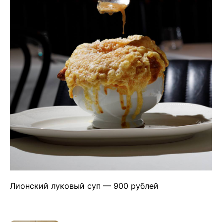
💧
*Instagram
МАХ
Чойс. Новости Екатеринбурга, люди, места,
события
ООО «Вам понравится»
Рекламодателям
Написать редакции
Лионский луковый суп — 900 рублей
Вконтакте
Телеграм
💧
*Instagram