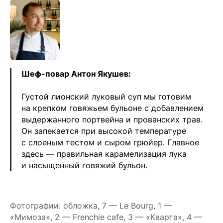
Реквизиты
Пользовательское соглашение
Политика конфиденциальности
💧
*Instagram
Meta
💧
Platforms
Inc. запрещено
Шеф-повар Антон Якушев:
на территории России
Густой лионский луковый суп мы готовим
на крепком говяжьем бульоне с добавлением
выдержанного портвейна и прованских трав.
Он запекается при высокой температуре
с слоеным тестом и сыром грюйер. Главное
здесь — правильная карамелизация лука
и насыщенный говяжий бульон.
Фотографии: обложка, 7 — Le Bourg, 1 —
«Мимоза», 2 — Frenchie cafe, 3 — «Кварта», 4 —