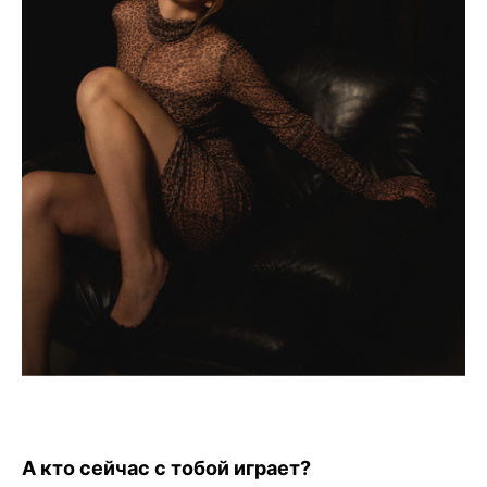
Чойс у вас в телефоне
Телеграм
Вконтакте
💧
*Instagram
МАХ
Чойс. Новости Екатеринбурга, люди, места,
события
А кто сейчас с тобой играет?
ООО «Вам понравится»