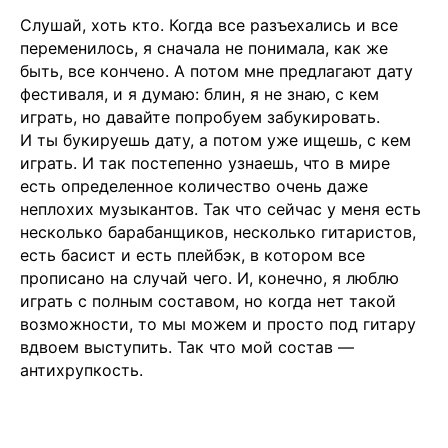
Слушай, хоть кто. Когда все разъехались и все
Рекламодателям
переменилось, я сначала не понимала, как же
быть, все кончено. А потом мне предлагают дату
Написать редакции
фестиваля, и я думаю: блин, я не знаю, с кем
играть, но давайте попробуем забукировать.
Вконтакте
И ты букируешь дату, а потом уже ищешь, с кем
Телеграм
играть. И так постепенно узнаешь, что в мире
есть определенное количество очень даже
💧
*Instagram
неплохих музыкантов. Так что сейчас у меня есть
Реквизиты
несколько барабанщиков, несколько гитаристов,
есть басист и есть плейбэк, в котором все
Пользовательское соглашение
прописано на случай чего. И, конечно, я люблю
Политика конфиденциальности
играть с полным составом, но когда нет такой
возможности, то мы можем и просто под гитару
💧
*Instagram
Meta
💧
Platforms
Inc. запрещено
вдвоем выступить. Так что мой состав —
на территории России
антихрупкость.