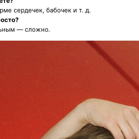
ете?
ме сердечек, бабочек и т. д.
росто?
льным — сложно.