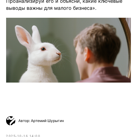
Проанализируй его и объясни, какие ключевые
выводы важны для малого бизнеса».
Чойс у вас в телефоне
Телеграм
Вконтакте
💧
*Instagram
Автор: Артемий Шурыгин
МАХ
2025-10-16 14:00