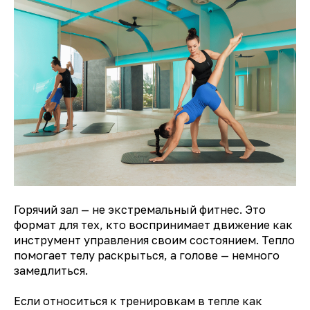
Вконтакте
💧
*Instagram
Чойс. Новости Екатеринбурга, люди, места,
события
ООО «Вам понравится»
Рекламодателям
Горячий зал — не экстремальный фитнес. Это
Написать редакции
формат для тех, кто воспринимает движение как
инструмент управления своим состоянием. Тепло
помогает телу раскрыться, а голове — немного
Вконтакте
замедлиться.
Телеграм
💧
*Instagram
Если относиться к тренировкам в тепле как