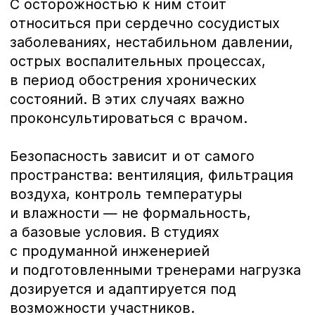
Реклама. ООО «Академия единоборств РМК»,
ИНН 6671085074, Erid: 2VtzqxCPSkU