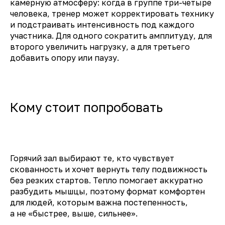
камерную атмосферу: когда в группе три-четыре
в период обострения хронических
человека, тренер может корректировать технику
состояний. В этих случаях важно
и подстраивать интенсивность под каждого
проконсультироваться с врачом.
участника. Для одного сократить амплитуду, для
второго увеличить нагрузку, а для третьего
Безопасность зависит и от самого
добавить опору или паузу.
пространства: вентиляция, фильтрация
воздуха, контроль температуры
и влажности — не формальность,
а базовые условия. В студиях
с продуманной инженерией
Кому стоит попробовать
и подготовленными тренерами нагрузка
дозируется и адаптируется под
возможности участников.
В Pilates RCC («Пилатес РМК») этому
уделено особое внимание.
Горячий зал выбирают те, кто чувствует
Дополнительно оздоровительный
скованность и хочет вернуть телу подвижность
эффект создает соляная стена в зале,
без резких стартов. Тепло помогает аккуратно
которая напитывает теплый воздух
разбудить мышцы, поэтому формат комфортен
парами соли: они активизируют
для людей, которым важна постепенность,
иммунитет и мягко очищают кожу.
В конце тренировки включается
а не «быстрее, выше, сильнее».
прохладный «тропический дождь»,