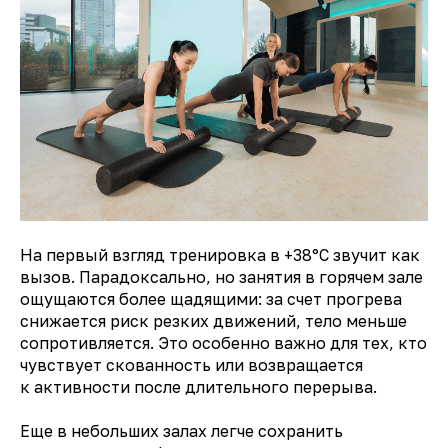
На первый взгляд тренировка в +38°C звучит как
вызов. Парадоксально, но занятия в горячем зале
ощущаются более щадящими: за счет прогрева
снижается риск резких движений, тело меньше
сопротивляется. Это особенно важно для тех, кто
чувствует скованность или возвращается
Тренировки в тепле подходят не всем.
к активности после длительного перерыва.
С осторожностью к ним стоит
относиться при сердечно сосудистых
заболеваниях, нестабильном давлении,
Еще в небольших залах легче сохранить
острых воспалительных процессах,