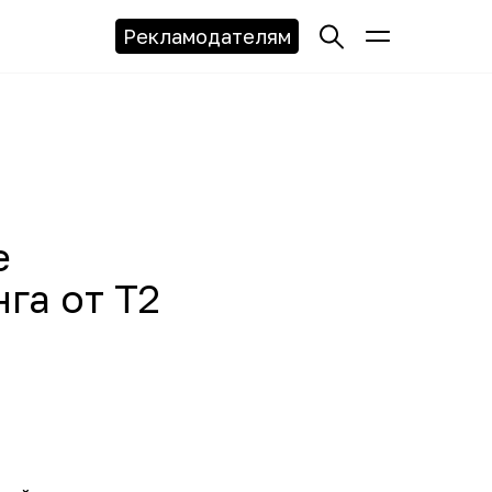
Рекламодателям
е
га от Т2