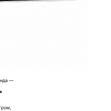
енда —
ь
тром,