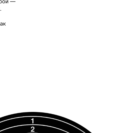
орой —
у.
как