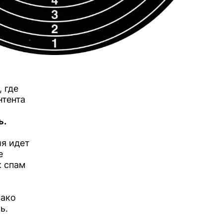
 где
нтента
ь.
ия идет
е
к спам
нако
ь.