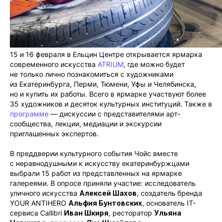
15 и 16 февраля в Ельцин Центре открывается ярмарка
современного искусства
ATRIUM
, где можно будет
не только лично познакомиться с художниками
из Екатеринбурга, Перми, Тюмени, Уфы и Челябинска,
но и купить их работы. Всего в ярмарке участвуют более
35 художников и десяток культурных институций. Также в
программе
— дискуссии с представителями арт-
сообщества, лекции, медиации и экскурсии
приглашенных экспертов.
В преддверии культурного события Чойс вместе
с неравнодушными к искусству екатеринбуржцами
выбрали 15 работ из представленных на ярмарке
галереями. В опросе приняли участие: исследователь
уличного искусства
Алексей Шахов
, создатель бренда
YOUR ANTIHERO
Альфия Бунтовских
, основатель IT-
сервиса Callibri
Иван Шкиря
, ресторатор
Ульяна