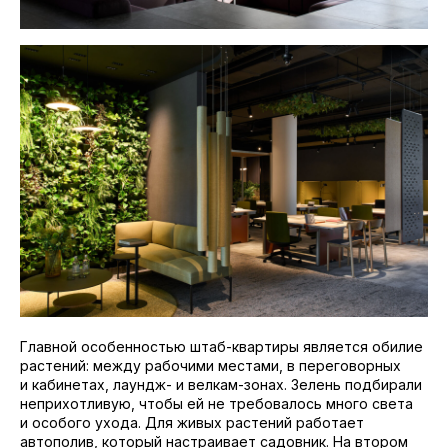
Главной особенностью штаб-квартиры является обилие
растений: между рабочими местами, в переговорных
и кабинетах, лаундж- и велкам-зонах. Зелень подбирали
неприхотливую, чтобы ей не требовалось много света
и особого ухода. Для живых растений работает
автополив, который настраивает садовник. На втором