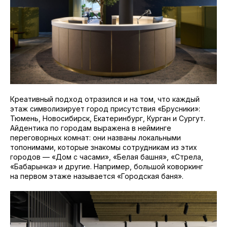
Чойс. Новости Екатеринбурга, люди, места,
события
ООО «Вам понравится»
Рекламодателям
Креативный подход отразился и на том, что каждый
Написать редакции
этаж символизирует город присутствия «Брусники»:
Тюмень, Новосибирск, Екатеринбург, Курган и Сургут.
Айдентика по городам выражена в нейминге
Вконтакте
переговорных комнат: они названы локальными
Телеграм
топонимами, которые знакомы сотрудникам из этих
городов — «Дом с часами», «Белая башня», «Стрела,
💧
*Instagram
«Бабарынка» и другие. Например, большой коворкинг
на первом этаже называется «Городская баня».
Реквизиты
Пользовательское соглашение
Политика конфиденциальности
💧
*Instagram
Meta