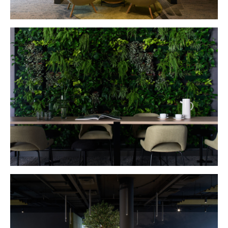
Чойс у вас в телефоне
Телеграм
Вконтакте
💧
*Instagram
МАХ