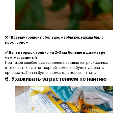
Чойс у вас в телефоне
❌ «Возьму горшок побольше, чтобы корешкам было
Телеграм
просторно»
✅ Взять горшок только на 2-3 см больше в диаметре,
Вконтакте
чем магазинный
При такой ошибке существенно повышается риск залива:
в тех частях, где нет корней, земля не будет успевать
💧
*Instagram
просыхать. Почва будет закисать, а корни — гнить.
6. Ухаживать за растением по наитию
МАХ
Чойс. Новости Екатеринбурга, люди, места,
события