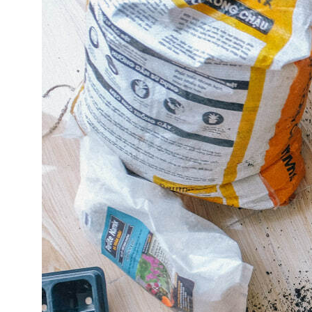
ООО «Вам понравится»
Рекламодателям
Написать редакции
Вконтакте
Телеграм
💧
*Instagram
Реквизиты
Пользовательское соглашение
Политика конфиденциальности
💧
*Instagram
Meta
💧
Platforms
Inc. запрещено
на территории России