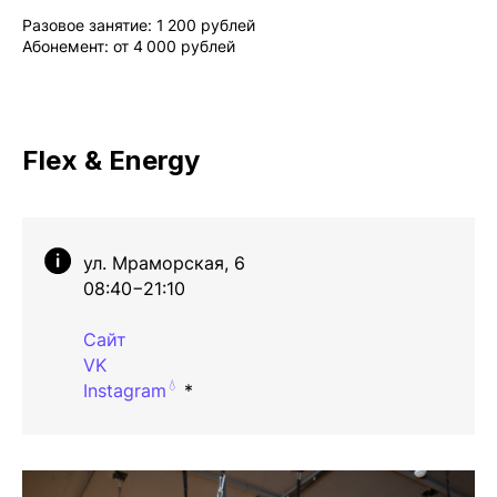
Вконтакте
Разовое занятие: 1 200 рублей
Абонемент: от 4 000 рублей
💧
*Instagram
МАХ
Flex & Energy
Чойс. Новости Екатеринбурга, люди, места,
события
ул. Мраморская, 6
ООО «Вам понравится»
08:40−21:10
Рекламодателям
Сайт
VK
Написать редакции
💧
Instagram
*
Вконтакте
Телеграм