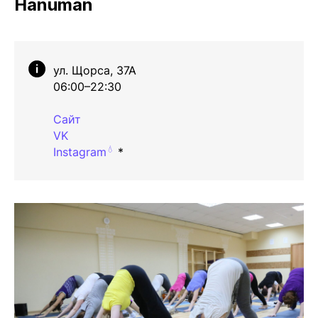
Hanuman
ул. Щорса, 37А
06:00–22:30
Сайт
VK
💧
Instagram
*