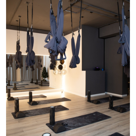
💧
*Instagram
Реквизиты
Пользовательское соглашение
Политика конфиденциальности
💧
*Instagram
Meta
💧
Platforms
Inc. запрещено
на территории России