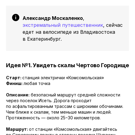
Александр Москаленко
,
экстремальный путешественник
, сейчас
едет на велосипеде из Владивостока
в Екатеринбург.
Идея №1. Увидеть скалы Чертово Городище
Старт:
станция электрички «Комсомольская»
Финиш:
любая точка
Описание:
безопасный маршрут средней сложности
через поселок Исеть. Дорога проходит
по асфальтированным трассам с широкими обочинами.
Чем ближе к скалам, тем меньше машин и людей.
Протяженность — около 25−30 километров.
Маршрут:
от станции «Комсомольская» двигайтесь
по Серовскому тракту в сторону поселка Шувакиш.