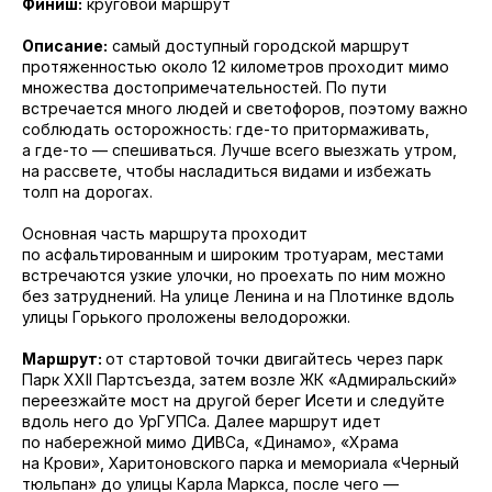
Финиш:
круговой маршрут
Описание:
самый доступный городской маршрут
протяженностью около 12 километров проходит мимо
множества достопримечательностей. По пути
встречается много людей и светофоров, поэтому важно
соблюдать осторожность: где-то притормаживать,
а где-то — спешиваться. Лучше всего выезжать утром,
на рассвете, чтобы насладиться видами и избежать
толп на дорогах.
Основная часть маршрута проходит
по асфальтированным и широким тротуарам, местами
встречаются узкие улочки, но проехать по ним можно
без затруднений. На улице Ленина и на Плотинке вдоль
улицы Горького проложены велодорожки.
Маршрут:
от стартовой точки двигайтесь через парк
Парк XXII Партсъезда, затем возле ЖК «Адмиральский»
переезжайте мост на другой берег Исети и следуйте
вдоль него до УрГУПСа. Далее маршрут идет
по набережной мимо ДИВСа, «Динамо», «Храма
на Крови», Харитоновского парка и мемориала «Черный
тюльпан» до улицы Карла Маркса, после чего —