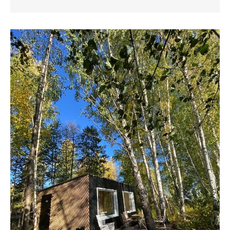
Вконтакте
Телеграм
💧
*Instagram
Реквизиты
Пользовательское соглашение
Политика конфиденциальности
💧
*Instagram
Meta
💧
Platforms
Inc. запрещено
на территории России