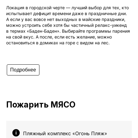
Локация в городской черте — лучший выбор для тех, кто
испытывает дефицит времени даже в праздничные дни.
Телеграм
А если у вас вовсе нет выходных в майские праздники,
можно устроить себе хотя бы частичный релакс-уикенд
в термах «Баден-Баден». Выбирайте программы парения
Вконтакте
на свой вкус. А после, если есть желание, можно
остановиться в домиках на горе с видом на лес.
💧
*Instagram
МАХ
Подробнее
Чойс. Новости Екатеринбурга, люди, места,
события
Пожарить МЯСО
ООО «Вам понравится»
Рекламодателям
Пляжный комплекс «Огонь Пляж»
Написать редакции