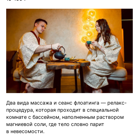
Вконтакте
💧
*Instagram
МАХ
Чойс. Новости Екатеринбурга, люди, места,
события
ООО «Вам понравится»
Рекламодателям
Два вида массажа и сеанс флоатинга — релакс-
Написать редакции
процедура, которая проходит в специальной
комнате с бассейном, наполненным раствором
Вконтакте
магниевой соли, где тело словно парит
в невесомости.
Телеграм